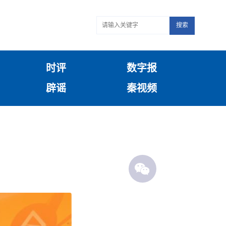
搜索
时评
数字报
辟谣
秦视频