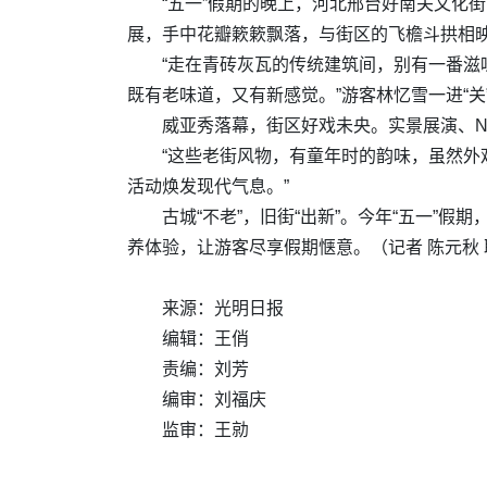
“五一”假期的晚上，河北邢台好南关文化街
展，手中花瓣簌簌飘落，与街区的飞檐斗拱相
“走在青砖灰瓦的传统建筑间，别有一番
既有老味道，又有新感觉。”游客林忆雪一进“
威亚秀落幕，街区好戏未央。实景展演、N
“这些老街风物，有童年时的韵味，虽然外
活动焕发现代气息。”
古城“不老”，旧街“出新”。今年“五一”
养体验，让游客尽享假期惬意。（记者 陈元秋
来源：光明日报
编辑：王俏
责编：刘芳
编审：刘福庆
监审：王勍