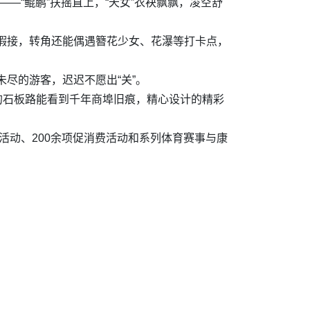
—“鲲鹏”扶摇直上，“天女”衣袂飘飘，凌空舒
暇接，转角还能偶遇簪花少女、花瀑等打卡点，
尽的游客，迟迟不愿出“关”。
的石板路能看到千年商埠旧痕，精心设计的精彩
旅活动、200余项促消费活动和系列体育赛事与康