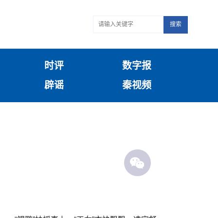
搜索
时评
数字报
辟谣
秦视频