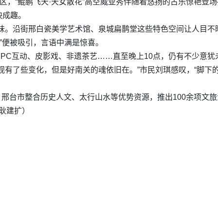
区，“鲲鹏飞天·天女散花”高空威亚秀伴随着悠扬的古乐惊艳登场—
映成趣。
滋味。沿街邢白瓷美学艺术馆、泉城扁鹊堂这些特色空间让人目不
关”便被吸引，言语中满是惊喜。
PC互动、皮影戏、非遗茶艺……直至晚上10点，仍有不少意犹未
观有了些变化，但是好南关的魂依旧在。”市民刘琪感叹，“脚下
假期，邢台市整合历史人文、太行山水等优势资源，推出100余项文
 耿建扩）