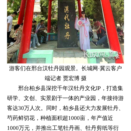
游客们在邢台汉牡丹园观景。长城网·冀云客户
端记者 贾宏博 摄
邢台柏乡县深挖千年汉牡丹文化IP，打造集
研学、文创、实景剧于一体的产业园，年接待游
客达30万人次。同时，柏乡县还大力发展牡丹、
芍药鲜切花，种植面积超1000亩，年产值近
1000万元，并推出工笔牡丹画、牡丹剪纸等衍