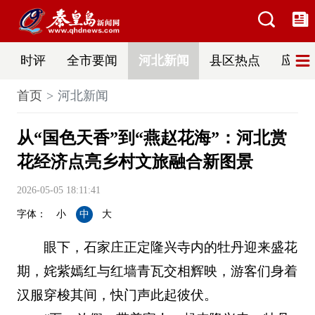
时评
全市要闻
河北新闻
县区热点
应急
首页
河北新闻
从“国色天香”到“燕赵花海”：河北赏
花经济点亮乡村文旅融合新图景
2026-05-05 18:11:41
字体：
小
中
大
眼下，石家庄正定隆兴寺内的牡丹迎来盛花
期，姹紫嫣红与红墙青瓦交相辉映，游客们身着
汉服穿梭其间，快门声此起彼伏。