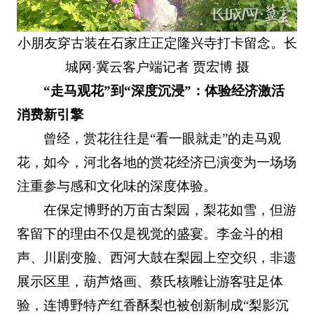
小朋友穿古装在石家庄正定隆兴寺打卡留念。长
城网·冀云客户端记者 贾宏博 摄
“走马观花”到“深度沉浸”：体验经济激活
消费新引擎
曾经，赏花往往是“看一眼就走”的走马观
花，如今，河北各地的赏花经济已演变为一场场
注重参与感和文化味的深度体验。
在保定博野的万亩古梨园，梨花如雪，但游
客留下的理由不仅是视觉的盛宴。李金斗的相
声、川剧变脸、西河大鼓在梨园上空交织，非遗
展示区里，葫芦烙画、蔡氏核雕让游客驻足体
验，连博野特产红香酥梨也被创新制成“梨影沉