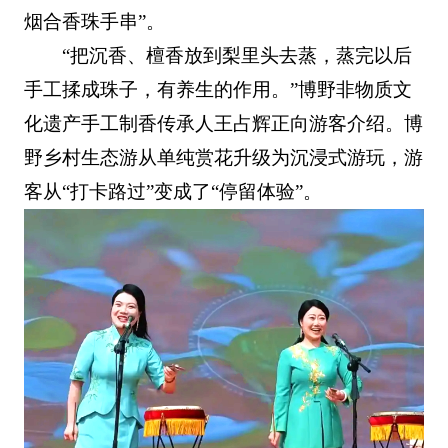
烟合香珠手串”。
“把沉香、檀香放到梨里头去蒸，蒸完以后
手工揉成珠子，有养生的作用。”博野非物质文
化遗产手工制香传承人王占辉正向游客介绍。博
野乡村生态游从单纯赏花升级为沉浸式游玩，游
客从“打卡路过”变成了“停留体验”。