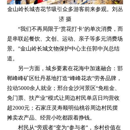
金山岭长城杏花节吸引众多游客前来参观。刘丛
济 摄
“我们不再局限于‘赏花打卡’的单次消费，而
是串联起餐饮、文创、运动、亲子等多元消费场
景。”金山岭长城文物保护中心主任郭中兴总结
道。
另一方面，城乡要素在花海中加速融合：邯
郸峰峰矿区牡丹基地打造“峰峰花农”劳务品牌，
拉动5000余人就业；邢台金沙河景区“免租金、
免门票、扶产业”模式让周边村民单店日均营收
超2000元；石家庄灵寿顺明仙桃谷周边村民摆
摊卖农产品、经营小吃都跟着挣钱。
村民从“旁观者”变为“参与者”，乡村价值在