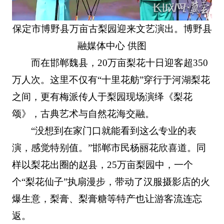
保定市博野县万亩古梨园迎来文艺演出。博野县
融媒体中心 供图
而在邯郸魏县，20万亩梨花十日迎客超350
万人次。这里不仅有“十里花舫”穿行于河湖梨花
之间，更有梅派传人于梨园现场演绎‌《梨花
颂》，古典艺术与自然花海交融。
“没想到在家门口就能看到这么专业的表
演，感觉特别值。”邯郸市民杨丽花欣喜道。同
样以梨花出圈的赵县，25万亩梨园中，一个
个“梨花仙子”执扇漫步，带动了汉服摄影店的火
爆生意，梨膏、梨膏糖等特产也让游客流连忘
返。