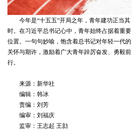
今年是“十五五”开局之年，青年建功正当其
时。在习近平总书记心中，青年始终占据着重要
位置。一句句妙喻，饱含着总书记对年轻一代的
关怀与期许，激励着广大青年踔厉奋发、勇毅前
行。
来源：新华社
编辑：韩冰
责编：刘芳
编审：刘福庆
监审：王志起 王勍