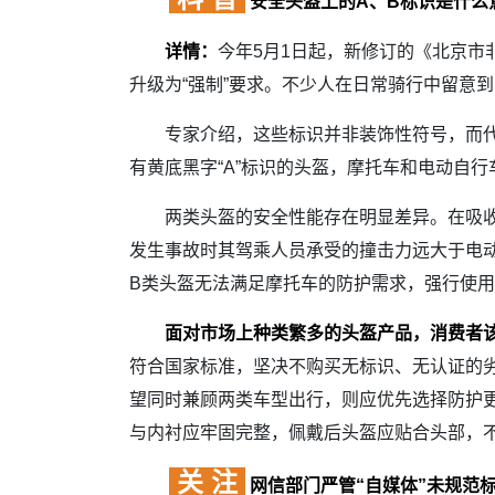
安全头盔上的A、B标识是什么
详情：
今年5月1日起，新修订的《北京市
升级为“强制”要求。不少人在日常骑行中留意到
专家介绍，这些标识并非装饰性符号，而代表现
有黄底黑字“A”标识的头盔，摩托车和电动自
两类头盔的安全性能存在明显差异。在吸收碰
发生事故时其驾乘人员承受的撞击力远大于电
B类头盔无法满足摩托车的防护需求，强行使
面对市场上种类繁多的头盔产品，消费者
符合国家标准，坚决不购买无标识、无认证的
望同时兼顾两类车型出行，则应优先选择防护更
与内衬应牢固完整，佩戴后头盔应贴合头部，
关 注
网信部门严管“自媒体”未规范