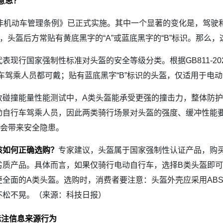
意思？
非机动车管理条例》已正式实施。其中一个显著的变化是，驾驶和
，头盔后方常贴有黄底黑字的“A”或蓝底黑字的“B”标识。那么
行国家强制性标准对头盔的安全等级分类。根据GB811-20
行车驾乘人员都可戴；贴有蓝底黑字“B”标识的头盔，仅适用于电
撞能量性能测试中，A类头盔能承受更强的撞击力，整体防护
动自行车驾乘人员，因此两类骑行场景对头盔的强度、缓冲性能要
用会带来安全隐患。
该如何正确选购？
专家建议，头盔属于国家强制性认证产品，购买
劣质产品。具体而言，如果仅骑行电动自行车，选择B类头盔即
全面的A类头盔。选购时，消费者要注意：头盔外壳应采用AB
不松不晃。（来源：科技日报）
标注信息来源行为