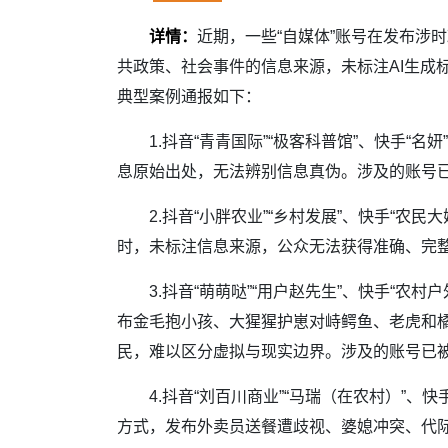
详情：
近期，一些“自媒体”账号在发布涉
共政策、社会事件的信息来源，未标注AI生成
典型案例通报如下：
1.抖音“青青国际”“极客科普馆”、快手“名妍
息原始出处，无法辨别信息真伪。涉及的账号
2.抖音“小胖农业”“乡村发展”、快手“农民
时，未标注信息来源，公众无法获得准确、完
3.抖音“萌萌哒”“用户赵先生”、快手“农村户
布金毛抱小孩、大猩猩护崽对峙鳄鱼、老虎和橘
民，难以区分虚拟与现实边界。涉及的账号已
4.抖音“刘百川商业”“马瑞（在农村）”、快
方式，发布外卖员送餐遭歧视、婆媳冲突、代