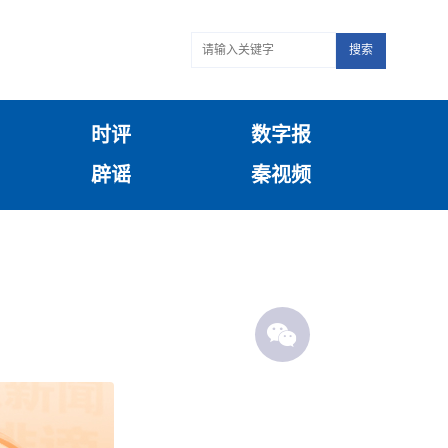
搜索
时评
数字报
辟谣
秦视频