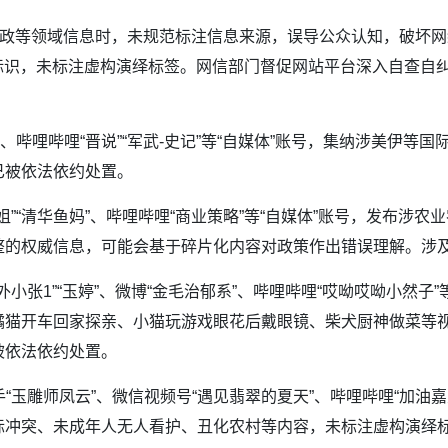
时政等领域信息时，未规范标注信息来源，误导公众认知，破坏
标识，未标注虚构演绎标签。网信部门督促网站平台深入自查自纠
”、哔哩哔哩“晋说”“军武-史记”等“自媒体”账号，集纳涉美伊
已被依法依约处置。
大姐”“清华鱼妈”、哔哩哔哩“商业策略”等“自媒体”账号，发布涉
整的权威信息，可能会基于碎片化内容对政策作出错误理解。涉
外小张1”“玉婷”、微博“金毛治郁系”、哔哩哔哩“哎呦哎呦小然子
猫开车回家探亲、小猫玩游戏眼花后戴眼镜、柴犬厨神做菜等视频
被依法依约处置。
手“玉雕师凤云”、微信视频号“遇见翡翠的夏天”、哔哩哔哩“加油
际冲突、未成年人无人看护、丑化农村等内容，未标注虚构演绎