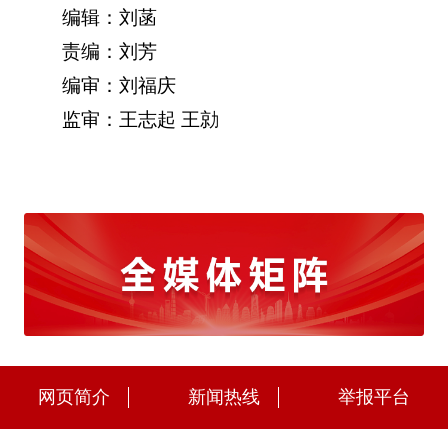
编辑：刘菡
责编：刘芳
编审：刘福庆
监审：王志起 王勍
网页简介
新闻热线
举报平台