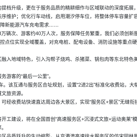
的提档升级，更在于服务品质的精耕细作与区域联动的深度拓展
秩序维护；优化行车动线，启用潮汐停车位，将整体停车容量扩
保障新能源汽车充电需求……
量13万辆次、游客约40万人次，服务保障任务繁重，我们必须创
监控点位实现全域覆盖，对充电桩、配电设备、消防设施等重点硬
区融入地域特色，引入沟帮子烧鸡、杀猪菜、锅包肉等东北特色
务游客的“最后一公里”。
通车。该互通与服务区合址规划，设置“2进2出”标准化收费站，
域文旅资源。
可经收费站快速直达周边各大景区，实现“服务区+景区”无缝衔接
开工建设，将在全国首创“高速服务区+沉浸式文旅+运动奥莱”
擎。
务区品质跃升的生动缩影。从京港澳高速徐水服务区的仿宋园林