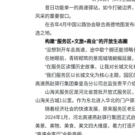
昔日功能单一的高速驿站，如今打破边界
风采的重要窗口。
在去年4月中国公路协会联合高德地图发
选之地。
构建“服务区+文旅+商业”的开放生态圈
“没想到开车走高速，途中歇个脚还能领略
在她眼前，青砖砌筑的景观城墙蜿蜒延展
“在服务区读懂历史故事，让我对长城文化
“我们服务区以长城文化为核心主题，园区
高速燕赵驿行集团秦皇岛分公司总监张贵平介
山海关服务区是河北省首批开放式服务区，
山海关古城1公里。作为东北进入华北的门户
随着经济社会的快速发展，原来服务区老
2024年1月，河北高速燕赵驿行集团正
美景、美物、美食、美文四大维度，着力打造开
“高速会客厅”全新亮相。