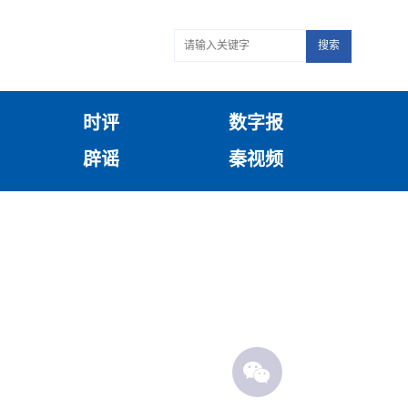
搜索
时评
数字报
辟谣
秦视频