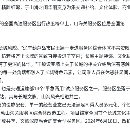
，精雕细琢，于山海之间华丽变身为集交通补给、文化体验、商
布的全国高速服务区出行热度榜单上，山海关服务区位居全国第
长城风貌。”辽宁葫芦岛市民王颖一走进服务区综合体就不禁赞叹
，仿若将万里长城的景致直接搬进了室内；长城主题装饰、文化
有了更深的体悟。”王颖读完墙上关于长城的相关介绍后深有感
的每一处角落都融入了长城特色元素，让司乘人员在休憩驻足间
绍。
也是交通运输部13个“平急两用”试点服务区之一。服务区坐落
驿站，其与长城文脉、山海风光相融共生。
旧的设施配套、单一的经营业态已无法满足司乘人员多元化、个
式启动山海关服务区综合体改造工程。项目锚定全国首个长城文化
放共享、文旅深度融合的复合型服务区。2024年6月18日，