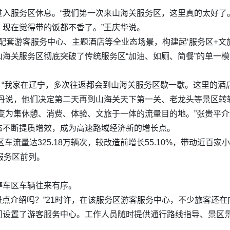
进入服务区休息。“我们第一次来山海关服务区，这里真的太好了
现在觉得带的饭都不香了。”王庆华说。
，配套游客服务中心、主题酒店等全业态场景，构建起‘服务区+文
海关服务区彻底突破了传统服务区“加油、如厕、简餐”的单一
。“我家在辽宁，多次往返都会到山海关服务区歇一歇。这里的酒
王丹说，他们决定第二天再到山海关天下第一关、老龙头等景区转
变为集休憩、消费、体验、文旅于一体的流量目的地。”张贵平介绍
态不断提质增效，成为高速路域经济新的增长点。
车流量达325.18万辆次，较改造前增长55.10%，带动近百
服务区前列。
停车区车辆往来有序。
有景点介绍吗？”21时许，在该服务区游客服务中心，不少旅客还
设置了游客服务中心。工作人员随时提供通行路线指导、景区景点