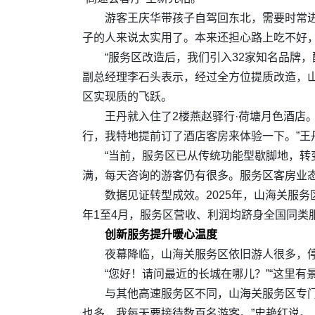
游客王庆华带孩子自驾回东北，需要时常
子的人来说太实用了。本来还担心路上吃不好，
“服务区改造后，我们引入32家知名品牌
副总经理李石头表示，经过全方位提质改造，山
区实现质的飞跃。
王丹就入住了2楼燕赵驿行·荷塘月色酒店
行，我特地提前订了酒店客房来体验一下。”
“当前，服务区已从传统功能型歇脚地，转
满，每天咨询的游客仍有很多。服务区客房业
数据见证转型成效。2025年，山海关服务区
年1至4月，服务区营收、利润均跻身全国同类
创新服务提升暖心温度
夜幕降临，山海关服务区依旧游人很多，
“您好！请问最近的长城在哪儿？”“这里
与其他高速服务区不同，山海关服务区专门
也多，我每天要接待数百名游客。”史艳红说。