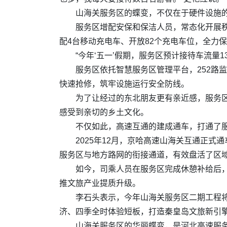
山海关服务区的蝶变，不仅在于硬件设施
服务区增配安保和保洁人员，常态化开展
配4台移动充电车、开放82个充电车位，全力
“今年‘五一’假期，服务区预计接待车流
服务区依托智慧服务区管理平台，252路
快速抢修，筑牢设施运行安全防线。
为了让经过的东北朋友更有亲近感，服务
感受到亲切的乡土文化。
不仅如此，高速互通的建成通车，打通了服
2025年12月，京哈高速山海关互通正式
服务区与地方路网的衔接通道，有效盘活了区
如今，司乘人员在服务区完成休憩补给后，
推文旅产业提质升级。
李石头表示，今年山海关服务区二期工程将
济、四季全时体验短板，打造秦皇岛文旅新引
山海关服务区的华丽蝶变，是河北高速服