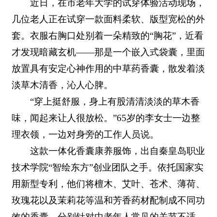
近日，在市老年大学的试穿体验活动现场，
几位老人正在试穿一款面料柔软、版型宽松的外
套。衣服右胸口处别着一朵精致的“胸花”，近看
才发现暗藏玄机——那是一个嵌入式袋囊，里面
放置具有安定心神作用的中草药香囊，散发着淡
淡草木清香，沁人心脾。
“穿上挺舒服，身上有股清清淡淡的草木香
味，闻起来让人很放松。”65岁的李女士一边整
理衣领，一边对身旁的工作人员说。
这款一体化香囊康养服饰，出自秦皇岛职业
技术学院“智绘东方”创业团队之手。依托国家实
用新型专利，他们将檀木、艾叶、苍术、薄荷、
玫瑰花以及茉莉花等温和芳香药材配制成不同功
效的香囊，分别针对中老年人常见的关节不适、