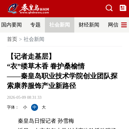
国内要闻
专题
社会新闻
财经新闻
网信普法
首页
社会新闻
【记者走基层】
“衣”缕草木香 眷护桑榆情
——秦皇岛职业技术学院创业团队探
索康养服饰产业新路径
2026-05-09 08:31:33
字体：
小
中
大
秦皇岛日报记者 孙雪梅