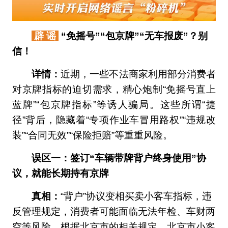
辟 谣
“免摇号”“包京牌”“无车报废”？别
信！
详情：
近期，一些不法商家利用部分消费者
对京牌指标的迫切需求，精心炮制“免摇号直上
蓝牌”“包京牌指标”等诱人骗局。这些所谓“捷
径”背后，隐藏着“专项作业车冒用路权”“违规改
装”“合同无效”“保险拒赔”等重重风险。
误区一：签订“车辆带牌背户终身使用”协
议，就能长期持有京牌
真相：
“背户”协议变相买卖小客车指标，违
反管理规定，消费者可能面临无法年检、车财两
空等风险。根据北京市的相关规定，北京市小客