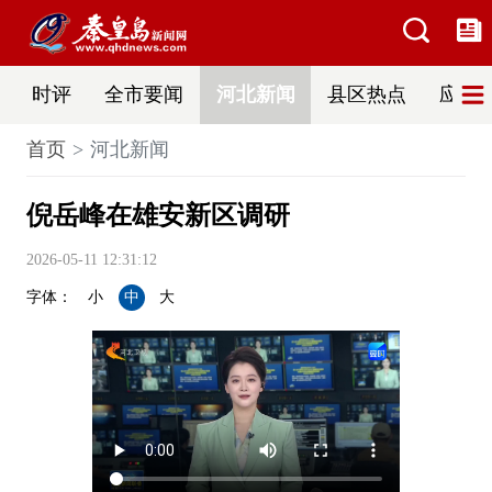
时评
全市要闻
河北新闻
县区热点
应急
首页
河北新闻
倪岳峰在雄安新区调研
2026-05-11 12:31:12
字体：
小
中
大