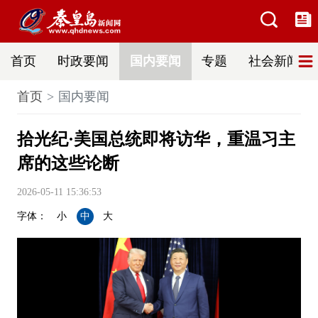
首页
时政要闻
国内要闻
专题
社会新闻
首页
国内要闻
拾光纪·美国总统即将访华，重温习主
席的这些论断
2026-05-11 15:36:53
字体：
小
中
大