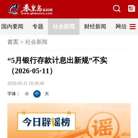
国内要闻
专题
社会新闻
财经新闻
网信普法
首页
社会新闻
“5月银行存款计息出新规”不实
（2026·05·11）
2026-05-11 18:36:40
字体：
小
中
大