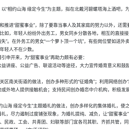
以“相约山海 缘定今生”为主题，拟在北戴河碧螺塔海上酒吧，为
成和推进“甜蜜事业”，除了要靠当事人及其家庭的努力以外，还
。比如，年轻人纷纷外出务工，男女同乡分散各地，相互的直接
“消失”。在外务工的男女“一个萝卜顶一个坑”，有些岗位譬如送
的年轻人不在少数。
引申开来，为“甜蜜事业”再助力颇有必要：
益讲座、公益广告、联谊活动等途径，大力宣传婚育意义和鼓励
海关区南关街道的做法，创办多种形式的“征婚角”；利用网络创办
或外地人提供接触机会；支持民间创办婚恋中介机构，积极发展“
约山海 缘定今生”主题婚礼的做法，创办多样化的集体婚礼，使
礼，尽力遏制过度铺张现象，为婚礼提纯、减负，让“甜蜜事业
传、民政、工会、共青团、妇联等部门宜各司其职、齐抓共管，