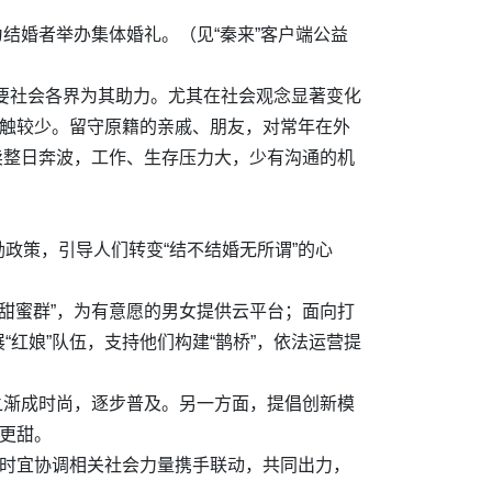
结婚者举办集体婚礼。（见“秦来”客户端公益
需要社会各界为其助力。尤其在社会观念显著变化
接触较少。留守原籍的亲戚、朋友，对常年在外
外卖整日奔波，工作、生存压力大，少有沟通的机
政策，引导人们转变“结不结婚无所谓”的心
“甜蜜群”，为有意愿的男女提供云平台；面向打
红娘”队伍，支持他们构建“鹊桥”，依法运营提
之渐成时尚，逐步普及。另一方面，提倡创新模
”更甜。
同时宜协调相关社会力量携手联动，共同出力，