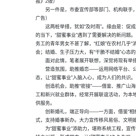
报》2版）
另一件是，市委宣传部等部门、机构联手，
广告）
这两桩举措，犹如“及时雨”。缘由是：促
的当下，“甜蜜事业”遇到了需要解决的新问题
务工的青年男女不甚了解，“红娘”在农村几乎
会；结婚、生子压力大，有“干脆不结婚”心态
面对此情，笔者展开联想，深觉将现有举措
营造氛围，助推婚恋——运用网络平台、公
态，让“甜蜜事业”入脑入心，成为人们的共识。
创造机会，助推“密接”——借鉴、推广山
工和新兴就业群体，经常开展联谊活动，为本地
供服务。
创新婚礼，端正导向——一方面，借鉴“相
式，支持婚事新办。大力宣传移风易俗、文明婚
为“甜蜜事业”添助力，堪称系统工程，宣