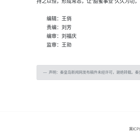
持之以恒，形成常态，让“甜蜜事业”久久为功，
编辑：王俏
责编：刘芳
编审：刘福庆
监审：王勍
声明：秦皇岛新闻网发布稿件未经许可，谢绝转载。秦
冀ICP