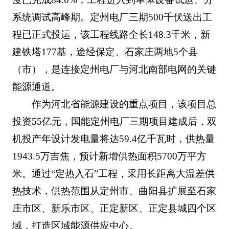
系统调试高峰期。定州电厂三期500千伏送出工
程已正式投运，该工程线路全长148.3千米，新
建铁塔177基，途经保定、石家庄两地5个县
（市），是连接定州电厂与河北南部电网的关键
能源通道。
作为河北省能源建设的重点项目，该项目总
投资55亿元，国能定州电厂三期项目建成后，双
机投产年设计发电量将达59.4亿千瓦时，供热量
1943.5万吉焦，预计新增供热面积5700万平方
米。通过“定热入石”工程，采用长距离大温差供
热技术，供热范围从定州市、曲阳县扩展至石家
庄市区、新乐市区、正定新区、正定县城四个区
域，打造区域能源供应中心。