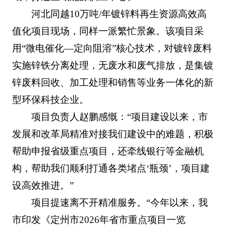
河北同越10万吨/年镀锌料再生资源高效高
值化项目现场，同样一派繁忙景象。该项目采
用“微电催化—定向阻溶”核心技术，对镀锌废料
实施锌铁分离处理，无废水和废气排放，是集镀
锌废料回收、加工处理和销售等业务一体化的新
型环保科技企业。
项目负责人赵鹏感慨：“项目建设以来，市
发展和改革局精准对接我们建设中的难题，积极
帮助申报省级重点项目，还牵线银行等金融机
构，帮助我们顺利打通各类堵点‘瓶颈’，项目建
设高效推进。”
项目提速离不开精准服务。“今年以来，我
市印发《定州市2026年省市重点项目一览