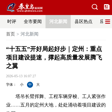
时评
全市要闻
河北新闻
县区热点
应急
首页
河北新闻
“十五五”开好局起好步｜定州：重点
项目建设提速，撑起高质量发展腾飞
之翼
2026-05-13 16:07:27
字体：
小
中
大
塔吊长臂挥舞、工程车辆穿梭、工人紧张作
业……五月的定州大地，处处涌动着项目建设的