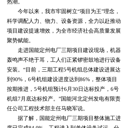
热潮。
今年以来，我市牢固树立“项目为王”理念，
科学调配人力、物力、设备资源，全力以赴推动
项目建设提速增效，为全市经济社会高质量发展
聚势赋能。
走进国能定州电厂三期项目建设现场，机器
轰鸣声不绝于耳，工人们正紧锣密鼓地进行设备
安装。“目前，三期工程5号机组总体建设进展达
到90%，6号机组建设进度达到86%，整体项目
按期推进，5号机组预计6月30日达标投产，6号
机组7月底达标投产。”国能河北定州发电有限责
任公司工程技术部主任马晓军说。
据了解，国能定州电厂三期项目整体施工进
度已完成84.0%，工程进入到单体设备试运、分