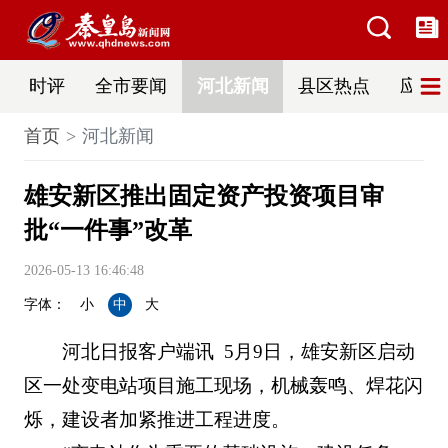
时评
全市要闻
河北新闻
县区热点
应急
首页
河北新闻
雄安新区推出固定资产投资项目审
批“一件事”改革
2026-05-13 16:46:48
字体：
小
中
大
河北日报客户端讯 5月9日，雄安新区启动
区一处变电站项目施工现场，机械轰鸣、焊花闪
烁，建设者加紧推进工程进度。