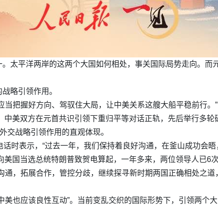
。太平洋两岸的这两个大国如何相处，事关国际局势走向。而元
。
的战略引领作用。
应当把握好方向、驾驭住大局，让中美关系这艘大船平稳前行。
际，中美双方在元首共识引领下重归平等对话正轨，先后举行多
首外交战略引领作用的直观体现。
电话时表示，“过去一年，我们保持着良好沟通，在釜山成功会
主席向美国当选总统特朗普致贺电算起，一年多来，两位领导人已6
持沟通，拓展合作，管控分歧，继续探寻新时期两国正确相处之道
中美也应该良性互动”。当前变乱交织的国际形势下，引领两个大
。