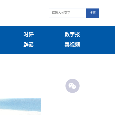
搜索
时评
数字报
辟谣
秦视频