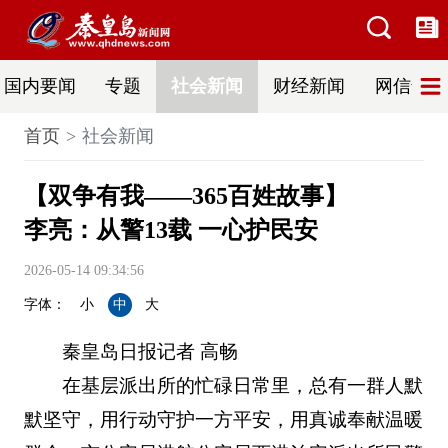
国内要闻
专题
社会新闻
财经新闻
网信普法
首页
社会新闻
【双争有我——365百姓故事】
李亮：从警13载 一心护民安
2026-05-14 09:34:56
字体：
小
中
大
秦皇岛日报记者 高畅
在基层派出所的忙碌日常里，总有一群人默
默坚守，用行动守护一方平安，用真诚奉献温暖