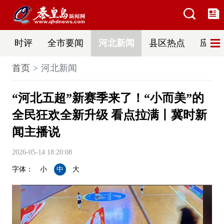
时评
全市要闻
河北新闻
县区热点
应急
首页
河北新闻
“河北五超”新赛季来了！“小而美”的
全民狂欢全新升级 看点拉满丨冀时新
闻主播说
2026-05-14 18:20:08
字体：
小
中
大