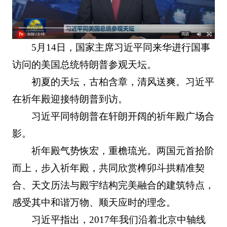
5月14日，国家主席习近平同来华进行国事
访问的美国总统特朗普参观天坛。
初夏的天坛，古柏含章，清风送爽。习近平
在祈年殿迎接特朗普到访。
习近平同特朗普在轩朗开阔的祈年殿广场合
影。
祈年殿气势恢宏，重檐琉光。两国元首拾阶
而上，步入祈年殿，共同欣赏榫卯斗拱精准契
合、天文历法与殿宇结构完美融合的建筑特点，
感受其中和谐万物、顺天应时的理念。
习近平指出，2017年我们沿着北京中轴线