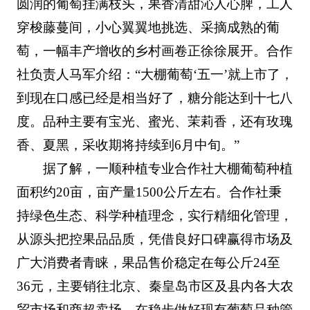
圆润的葡萄挂满枝头，果香清甜沁人心脾，工人
穿梭藤蔓间，小心翼翼地挑选、采摘成熟的葡
萄，一幅丰产增收的乡村画卷正徐徐展开。合作
社负责人马军介绍：“大棚葡萄‘五一’就上市了，
到现在口感已经是相当好了，糖分能达到十七八
度。品种主要有宝光、蜜光、茉莉香，还有玫瑰
香、夏黑，采收期将持续到6月中旬。”
据了解，一顺种植专业合作社大棚葡萄种植
面积约20亩，亩产量1500公斤左右。合作社秉
持绿色生态、科学种植理念，实行精细化管理，
从源头把控果品品质，凭借良好口碑赢得市场及
广大消费者青睐，果品售价稳定在每公斤24至
36元，主要销往北京、秦皇岛市区及县内各大农
贸市场和商超卖场。在稳步做好现有葡萄品种管