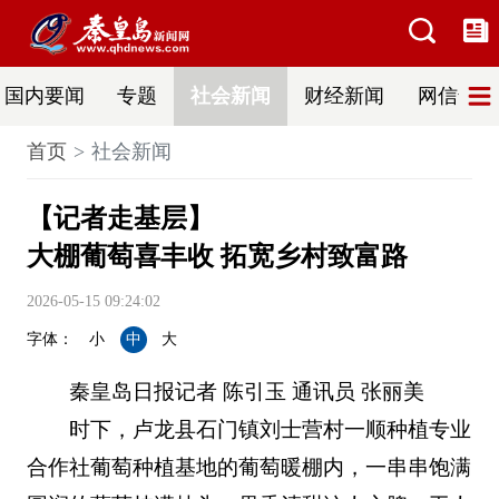
国内要闻
专题
社会新闻
财经新闻
网信普法
首页
社会新闻
【记者走基层】
大棚葡萄喜丰收 拓宽乡村致富路
2026-05-15 09:24:02
字体：
小
中
大
秦皇岛日报记者 陈引玉 通讯员 张丽美
时下，卢龙县石门镇刘士营村一顺种植专业
合作社葡萄种植基地的葡萄暖棚内，一串串饱满