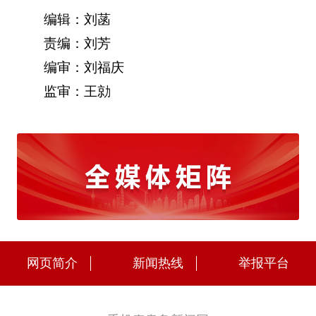
编辑：刘菡
责编：刘芳
编审：刘福庆
监审：王勍
网页简介
新闻热线
举报平台