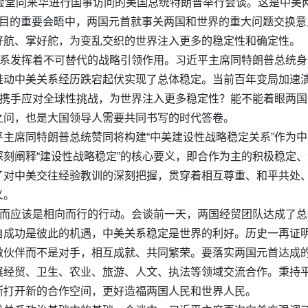
会堂同来华进行国事访问的美国总统特朗普举行会谈。这是中美
目的重要会晤中，两国元首就事关两国和世界的重大问题交换意
好航、掌好舵，为变乱交织的世界注入更多的稳定性和确定性。
关系发挥着不可替代的战略引领作用。习近平主席同特朗普总统
推动中美关系经历跌宕起伏实现了总体稳定。当前百年变局加速
能携手应对全球性挑战，为世界注入更多稳定性？能不能着眼两
之问，也是大国领导人需要共同书写的时代答卷。
主席同特朗普总统赞同将构建“中美建设性战略稳定关系”作为
刻阐释“建设性战略稳定”的核心要义，即合作为主的积极稳定
了对中美交往经验教训的深刻把握，贯穿着相互尊重、和平共处
义。
，而应该是相向而行的行动。会谈前一天，两国经贸团队达成了
自成功是彼此的机遇，中美关系稳定是世界的利好。历史一再证
做伙伴而不是对手，相互成就、共同繁荣。要落实两国元首达成
展经贸、卫生、农业、旅游、人文、执法等领域交流合作。秉持
断打开新的合作空间，更好造福两国人民和世界人民。