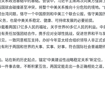
美关系政治基础中的基础。会谈中，习近平主席再次向美方强调
国就会碰撞甚至冲突，将整个中美关系推向十分危险的境地。“
理台湾问题，恪守一个中国原则和中美三个联合公报，恪守美国历
际义务，也是中美关系稳定、健康、可持续发展的必要前提。
载着两国17亿多人民的福祉，关乎世界80多亿人民的利益。
美有责任加强团结合作，携手应对全球性挑战，促进世界和平与
意见，一致同意相互支持，办好今年亚太经合组织领导人非正式
些有利于两国和世界的大事、实事、好事，符合国际社会普遍期
。站在新的历史起点，锚定“中美建设性战略稳定关系”新定位
一件事去做，不断积累互信，两国定能走出一条正确相处之道，