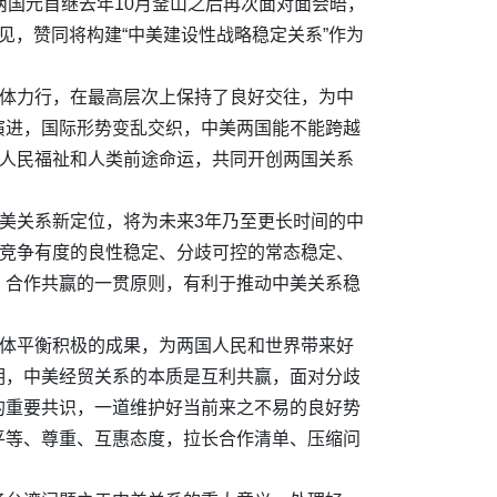
两国元首继去年10月釜山之后再次面对面会晤，
见，赞同将构建“中美建设性战略稳定关系”作为
身体力行，在最高层次上保持了良好交往，为中
演进，国际形势变乱交织，中美两国能不能跨越
国人民福祉和人类前途命运，共同开创两国关系
中美关系新定位，将为未来3年乃至更长时间的中
、竞争有度的良性稳定、分歧可控的常态稳定、
、合作共赢的一贯原则，有利于推动中美关系稳
总体平衡积极的成果，为两国人民和世界带来好
明，中美经贸关系的本质是互利共赢，面对分歧
的重要共识，一道维护好当前来之不易的良好势
平等、尊重、互惠态度，拉长合作清单、压缩问