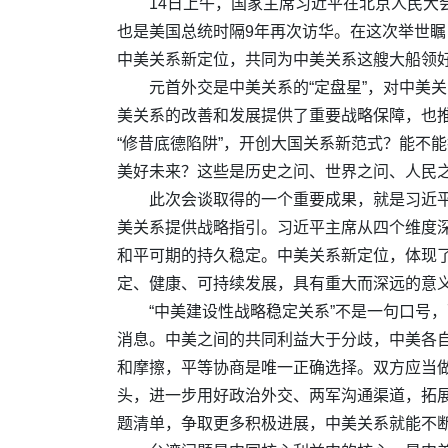
14日上午，国家主席习近平在北京人民大
也是美国总统时隔9年再次访华。在这次举世瞩
中美关系新定位，共同为中美关系这艘大船领
元首外交是中美关系的“定盘星”，对中美
美关系的改善和发展提供了重要战略保障，也
“修昔底德陷阱”，开创大国关系新范式？能不
美好未来？这些是历史之问、世界之问、人民
此次会谈取得的一个重要成果，就是习近平
美关系提供战略指引。习近平主席从四个维度深
和平可期的持久稳定。中美关系新定位，体现
定、健康、可持续发展，具有重大而深远的意
“中美建设性战略稳定关系”不是一句口号
消息。中美之间的共同利益大于分歧，中美各
和摩擦，平等协商是唯一正确选择。双方应当
头，进一步用好政治外交、两军沟通渠道，拓
题清单，争取更多积极进展，中美关系就能不