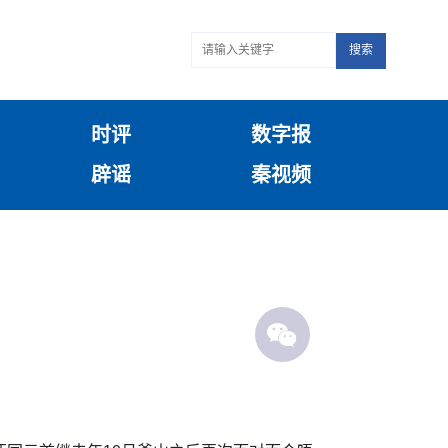
搜索
时评
数字报
辟谣
秦视频