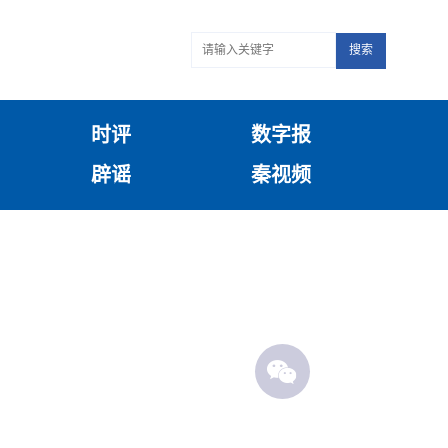
搜索
时评
数字报
辟谣
秦视频