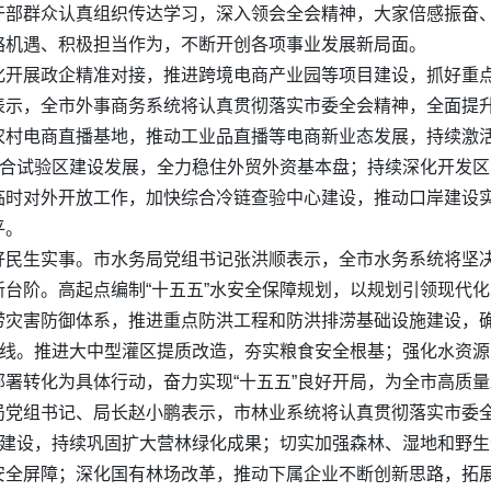
干部群众认真组织传达学习，深入领会全会精神，大家倍感振奋
略机遇、积极担当作为，不断开创各项事业发展新局面。
开展政企精准对接，推进跨境电商产业园等项目建设，抓好重点企
表示，全市外事商务系统将认真贯彻落实市委全会精神，全面提
农村电商直播基地，推动工业品直播等电商新业态发展，持续激
综合试验区建设发展，全力稳住外贸外资基本盘；持续深化开发
临时对外开放工作，加快综合冷链查验中心建设，推动口岸建设
平。
好民生实事。市水务局党组书记张洪顺表示，全市水务系统将坚
台阶。高起点编制“十五五”水安全保障规划，以规划引领现代
涝灾害防御体系，推进重点防洪工程和防洪排涝基础设施建设，
底线。推进大中型灌区提质改造，夯实粮食安全根基；强化水资
署转化为具体行动，奋力实现“十五五”良好开局，为全市高质
党组书记、局长赵小鹏表示，市林业系统将认真贯彻落实市委全
目建设，持续巩固扩大营林绿化成果；切实加强森林、湿地和野
安全屏障；深化国有林场改革，推动下属企业不断创新思路，拓展