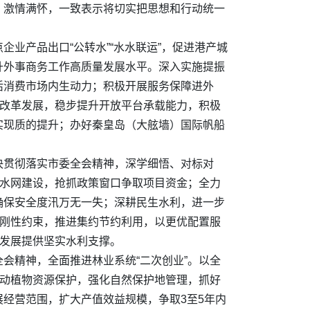
、激情满怀，一致表示将切实把思想和行动统一
业产品出口“公转水”“水水联运”，促进港产城
升外事商务工作高质量发展水平。深入实施提振
活消费市场内生动力；积极开展服务保障进外
区改革发展，稳步提升开放平台承载能力，积极
实现质的提升；办好秦皇岛（大舷墙）国际帆船
决贯彻落实市委全会精神，深学细悟、对标对
化水网建设，抢抓政策窗口争取项目资金；全力
确保安全度汛万无一失；深耕民生水利，进一步
源刚性约束，推进集约节约利用，以更优配置服
量发展提供坚实水利支撑。
会精神，全面推进林业系统“二次创业”。以全
生动植物资源保护，强化自然保护地管理，抓好
经营范围，扩大产值效益规模，争取3至5年内