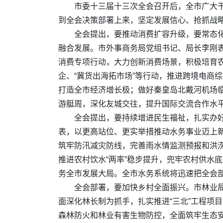
市委十三届十三次全会召开后，全市广大
到全会决策部署上来，坚定发展信心、抢抓战
全会提出，要推动消费扩容升级，要常态化
融合发展。市外事商务局党组书记、局长李刚
消费专项行动，大力创新消费场景，积极培育
企、“冀货出海拓市场”等行动，推进跨境电商
打造全市经济增长极；做好秦皇岛北戴河机场
游艇周，深化友城交往，提升国际交流合作水
全会提出，要持续增进民生福祉，扎实办
表，以更高站位、更实举措推动水务事业迈上新
筑牢防汛减灾防线，完善雨水情监测预报和洪
推进农村饮水“两率”稳步提升，兜牢农村供水
务全市发展大局。全市水务系统将迅速把全会部
全会部署，要加快乡村全面振兴。市林业局
面深化林长制为抓手，扎实推进“三北”工程项
森林防火和林业有害生物防控，全面筑牢生态