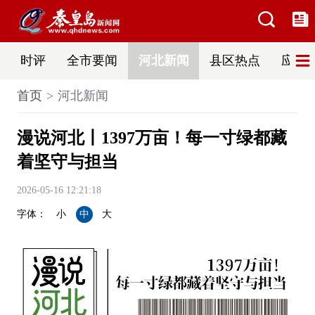
时评
全市要闻
河北新闻
县区热点
应急
首页
河北新闻
漫说河北丨1397万亩！每一寸绿都藏
着坚守与担当
2026-05-16 12:21:18
字体：
小
中
大