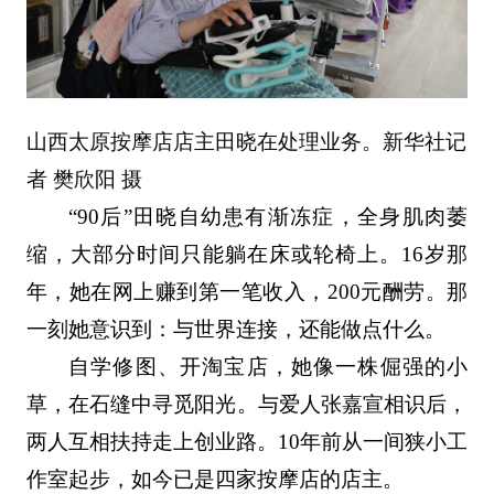
山西太原按摩店店主田晓在处理业务。新华社记
者 樊欣阳 摄
“90后”田晓自幼患有渐冻症，全身肌肉萎
缩，大部分时间只能躺在床或轮椅上。16岁那
年，她在网上赚到第一笔收入，200元酬劳。那
一刻她意识到：与世界连接，还能做点什么。
自学修图、开淘宝店，她像一株倔强的小
草，在石缝中寻觅阳光。与爱人张嘉宣相识后，
两人互相扶持走上创业路。10年前从一间狭小工
作室起步，如今已是四家按摩店的店主。