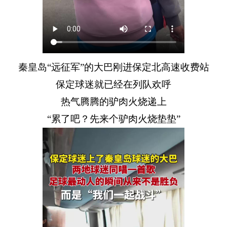
秦皇岛“远征军”的大巴刚进保定北高速收费站
保定球迷就已经在列队欢呼
热气腾腾的驴肉火烧递上
“累了吧？先来个驴肉火烧垫垫”