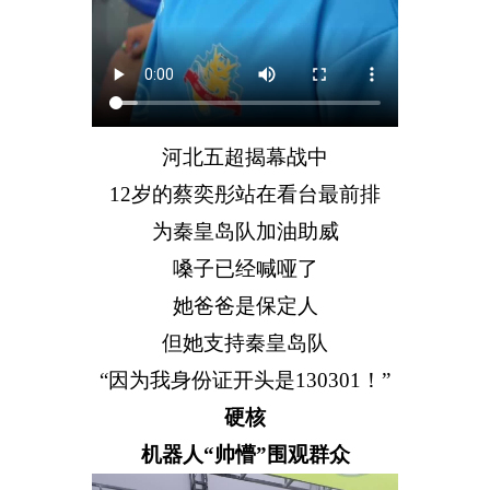
河北五超揭幕战中
12岁的蔡奕彤站在看台最前排
为秦皇岛队加油助威
嗓子已经喊哑了
她爸爸是保定人
但她支持秦皇岛队
“因为我身份证开头是130301！”
硬核
机器人“帅懵”围观群众