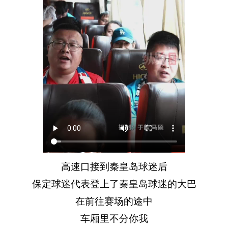
高速口接到秦皇岛球迷后
保定球迷代表登上了秦皇岛球迷的大巴
在前往赛场的途中
车厢里不分你我