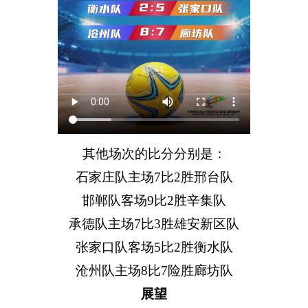
其他场次的比分分别是：
石家庄队主场7比2胜邢台队
邯郸队客场9比2胜辛集队
承德队主场7比3胜雄安新区队
张家口队客场5比2胜衡水队
沧州队主场8比7险胜廊坊队
展望