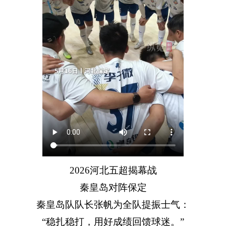
2026河北五超揭幕战
秦皇岛对阵保定
秦皇岛队队长张帆为全队提振士气：
“稳扎稳打，用好成绩回馈球迷。”