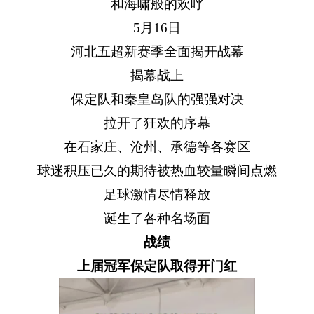
和海啸般的欢呼
5月16日
河北五超新赛季全面揭开战幕
揭幕战上
保定队和秦皇岛队的强强对决
拉开了狂欢的序幕
在石家庄、沧州、承德等各赛区
球迷积压已久的期待被热血较量瞬间点燃
足球激情尽情释放
诞生了各种名场面
战绩
上届冠军保定队取得开门红