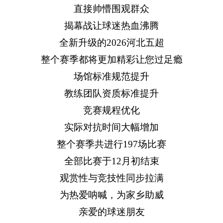
直接帅懵围观群众
揭幕战让球迷热血沸腾
全新升级的2026河北五超
整个赛季都将更加精彩让您过足瘾
场馆标准规范提升
教练团队资质标准提升
竞赛规程优化
实际对抗时间大幅增加
整个赛季共进行197场比赛
全部比赛于12月初结束
观赏性与竞技性同步拉满
为热爱呐喊，为家乡助威
亲爱的球迷朋友