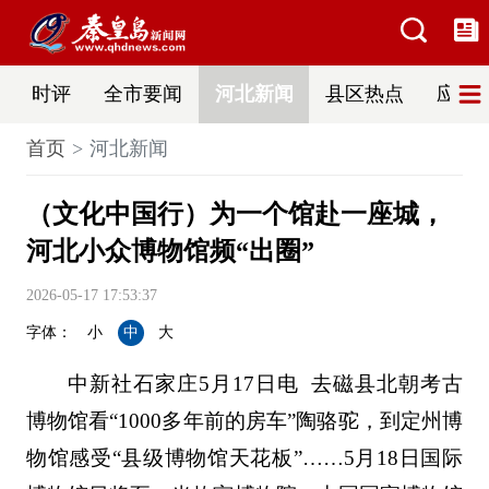
时评
全市要闻
河北新闻
县区热点
应急
首页
河北新闻
（文化中国行）为一个馆赴一座城，
河北小众博物馆频“出圈”
2026-05-17 17:53:37
字体：
小
中
大
中新社石家庄5月17日电 去磁县北朝考古
博物馆看“1000多年前的房车”陶骆驼，到定州博
物馆感受“县级博物馆天花板”……5月18日国际