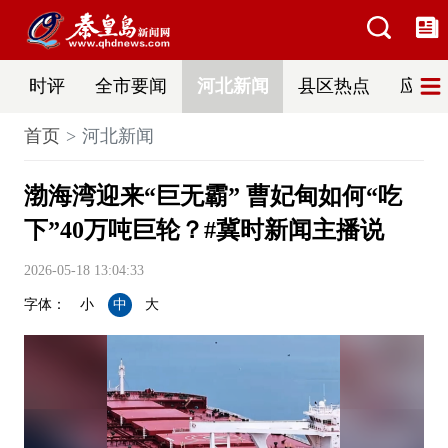
时评
全市要闻
河北新闻
县区热点
应急
首页
河北新闻
渤海湾迎来“巨无霸” 曹妃甸如何“吃
下”40万吨巨轮？#冀时新闻主播说
2026-05-18 13:04:33
字体：
小
中
大