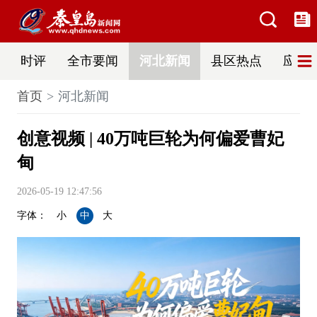
时评
全市要闻
河北新闻
县区热点
应急
首页
河北新闻
创意视频 | 40万吨巨轮为何偏爱曹妃
甸
2026-05-19 12:47:56
字体：
小
中
大