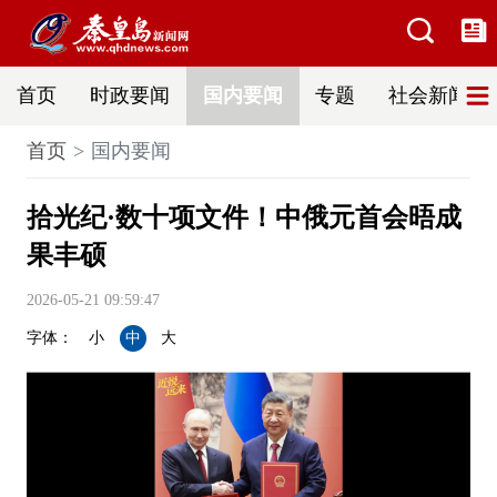
首页
时政要闻
国内要闻
专题
社会新闻
首页
国内要闻
拾光纪·数十项文件！中俄元首会晤成
果丰硕
2026-05-21 09:59:47
字体：
小
中
大