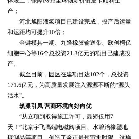
体竣工，保障P866全球创新价值皮卡顺利生
产；
河北旭阳液氢项目已建设完成，投产后运量
和运距均可提升10倍；
金键模具一期、九隆橡胶输送带、欧创柯亿
细胞中心等16个总投资21.3亿元的项目已建成投
产。
截至目前，园区在建项目达102个，总投资
171.6亿元，为高质量发展注入源源不断的“源头
活水”。
筑巢引凤 营商环境向好向优
“从立项到取得施工许可，最短仅用7
天！”北京宇飞高端电磁阀项目、水碧治橡塑地
毯制品等项目，创造了全市最短审批时限。这样