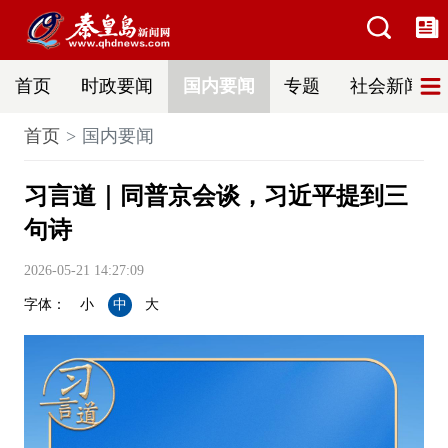
首页
时政要闻
国内要闻
专题
社会新闻
首页
国内要闻
习言道｜同普京会谈，习近平提到三
句诗
2026-05-21 14:27:09
字体：
小
中
大