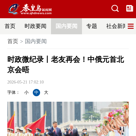
首页
时政要闻
国内要闻
专题
社会新闻
首页
国内要闻
时政微纪录丨老友再会！中俄元首北
京会晤
2026-05-21 17:02:10
字体：
小
中
大