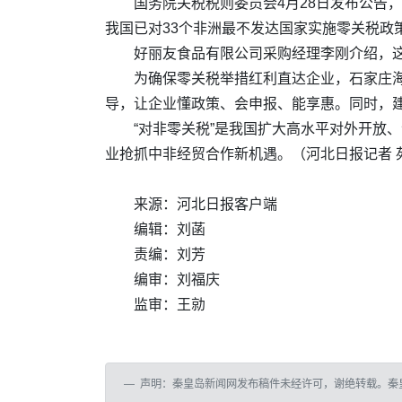
国务院关税税则委员会4月28日发布公告，
我国已对33个非洲最不发达国家实施零关税政
好丽友食品有限公司采购经理李刚介绍，这
为确保零关税举措红利直达企业，石家庄海
导，让企业懂政策、会申报、能享惠。同时，建
“对非零关税”是我国扩大高水平对外开放
业抢抓中非经贸合作新机遇。（河北日报记者 
来源：河北日报客户端
编辑：刘菡
责编：刘芳
编审：刘福庆
监审：王勍
声明：秦皇岛新闻网发布稿件未经许可，谢绝转载。秦