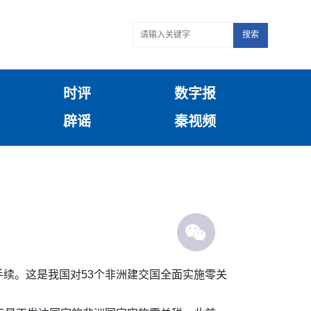
搜索
时评
数字报
辟谣
秦视频
续。这是我国对53个非洲建交国全面实施零关