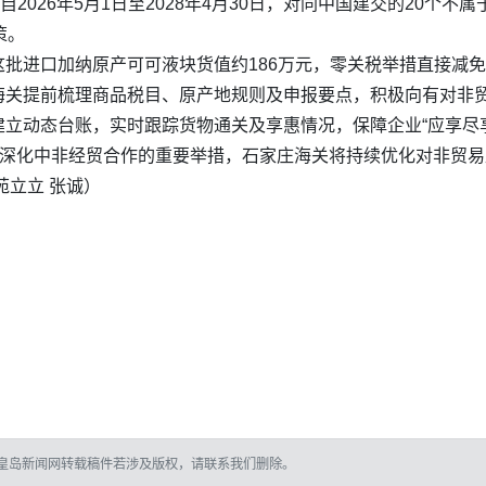
自2026年5月1日至2028年4月30日，对同中国建交的20个
策。
批进口加纳原产可可液块货值约186万元，零关税举措直接减免
关提前梳理商品税目、原产地规则及申报要点，积极向有对非贸
立动态台账，实时跟踪货物通关及享惠情况，保障企业“应享尽享
、深化中非经贸合作的重要举措，石家庄海关将持续优化对非贸
苑立立 张诚）
皇岛新闻网转载稿件若涉及版权，请联系我们删除。