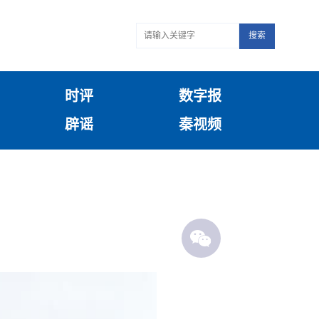
搜索
时评
数字报
辟谣
秦视频