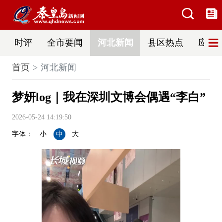
时评
全市要闻
河北新闻
县区热点
应急
首页
河北新闻
梦妍log｜我在深圳文博会偶遇“李白”
2026-05-24 14:19:50
字体：
小
中
大