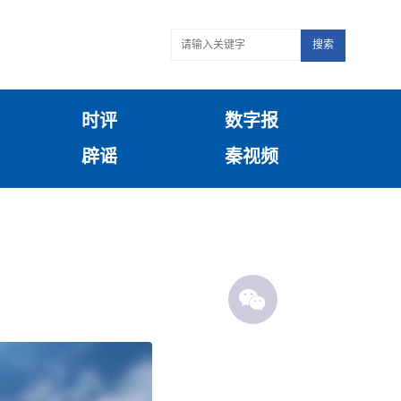
搜索
时评
数字报
辟谣
秦视频