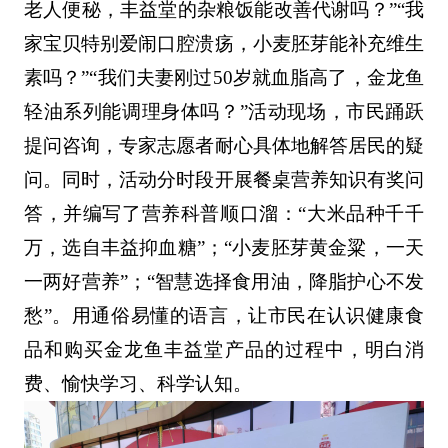
老人便秘，丰益堂的杂粮饭能改善代谢吗？”“我
家宝贝特别爱闹口腔溃疡，小麦胚芽能补充维生
素吗？”“我们夫妻刚过50岁就血脂高了，金龙鱼
轻油系列能调理身体吗？”活动现场，市民踊跃
提问咨询，专家志愿者耐心具体地解答居民的疑
问。同时，活动分时段开展餐桌营养知识有奖问
答，并编写了营养科普顺口溜：“大米品种千千
万，选自丰益抑血糖”；“小麦胚芽黄金粱，一天
一两好营养”；“智慧选择食用油，降脂护心不发
愁”。用通俗易懂的语言，让市民在认识健康食
品和购买金龙鱼丰益堂产品的过程中，明白消
费、愉快学习、科学认知。