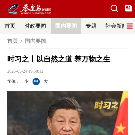
首页
时政要闻
国内要闻
专题
社会新闻
首页
国内要闻
时习之丨以自然之道 养万物之生
2026-05-24 19:58:12
字体：
小
中
大