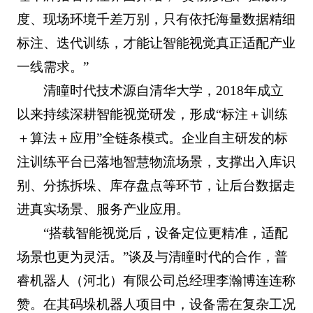
度、现场环境千差万别，只有依托海量数据精细
标注、迭代训练，才能让智能视觉真正适配产业
一线需求。”
清瞳时代技术源自清华大学，2018年成立
以来持续深耕智能视觉研发，形成“标注＋训练
＋算法＋应用”全链条模式。企业自主研发的标
注训练平台已落地智慧物流场景，支撑出入库识
别、分拣拆垛、库存盘点等环节，让后台数据走
进真实场景、服务产业应用。
“搭载智能视觉后，设备定位更精准，适配
场景也更为灵活。”谈及与清瞳时代的合作，普
睿机器人（河北）有限公司总经理李瀚博连连称
赞。在其码垛机器人项目中，设备需在复杂工况