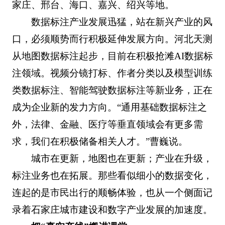
家庄、邢台、海口、嘉兴、绍兴等地。
数据标注产业发展迅猛，站在新兴产业的风
口，必须顺势而行积极延伸发展方向。河北天测
从地图数据标注起步，目前在积极抢滩AI数据标
注领域。视频分镜打标、作者分类以及模型训练
类数据标注、智能驾驶数据标注等新业务，正在
成为企业新的发力方向。“通用基础数据标注之
外，法律、金融、医疗等垂直领域会有更多需
求，我们在积极储备相关人才。”曹巍说。
城市在更新，地图也在更新；产业在升级，
标注业务也在拓展。那些看似细小的数据变化，
连起的是市民出行的顺畅体验，也从一个侧面记
录着石家庄城市建设和数字产业发展的加速度。