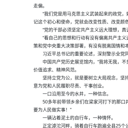
走偏。
“我们党是用马克思主义武装起来的政党
记这个初心和使命，党就会改变性质、改变颜色
“党的干部必须坚定共产主义远大理想，真
“看自己的思想和行动有没有偏离共产主
策和党中央重大决策部署，有没有脱离国情和本
习近平总书记的重要论述，深刻警示全党
中国共产党历史展览馆内，“我将无我，不
价值追求、精神风范。
坚持立党为公，就是要树立大局观念，坚
意为党和人民履职尽责、干事创业。
一口沿用至今的水井，一种信念。
50多年前带领乡亲们在梁家河打下的那口
要为人民做实事！”
一辆沾着泥土的自行车，一种情怀。
正定滹沱河畔，骑着自行车跑遍全县25个