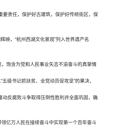
重要责任，保护好古建筑，保护好传统街区，保
相辉映，“杭州西湖文化景观”列入世界遗产名
范，饱含为党和人民事业矢志不渝奋斗的真挚情
以“五级书记抓扶贫、全党动员促攻坚”的果决，
，推动反腐败斗争取得压倒性胜利并全面巩固，确
带领亿万人民在接续奋斗中实现第一个百年奋斗