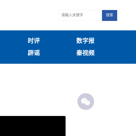
搜索
时评
数字报
辟谣
秦视频