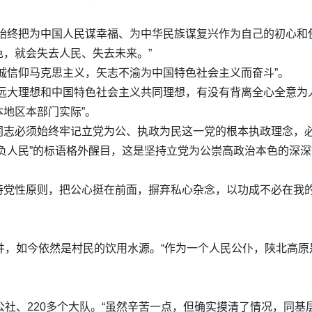
，始终把为中国人民谋幸福、为中华民族谋复兴作为自己的初心和
，就会失去人民、失去未来。”
诚信仰马克思主义，矢志不渝为中国特色社会主义而奋斗”。
义远大理想和中国特色社会主义共同理想，有没有背离全心全意为
地区本部门实际”。
同志必须始终牢记立党为公、执政为民这一党的根本执政理念，
负人民”的标语格外醒目，这是坚持立党为公崇高政治本色的深
持党性原则，把公心挺在前面，摒弃私心杂念，以功成不必在我
井，如今依然是村民的饮用水源。“作为一个人民公仆，陕北高
公社、220多个大队。“虽然辛苦一点，但确实摸清了情况，同基