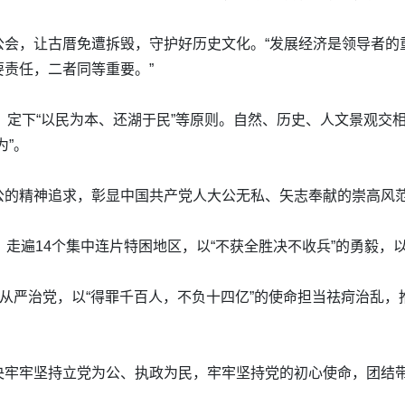
公会，让古厝免遭拆毁，守护好历史文化。“发展经济是领导者的
责任，二者同等重要。”
湖，定下“以民为本、还湖于民”等原则。自然、历史、人文景观交
为”。
公的精神追求，彰显中国共产党人大公无私、矢志奉献的崇高风
，走遍14个集中连片特困地区，以“不获全胜决不收兵”的勇毅，
面从严治党，以“得罪千百人，不负十四亿”的使命担当祛疴治乱
；
央牢牢坚持立党为公、执政为民，牢牢坚持党的初心使命，团结