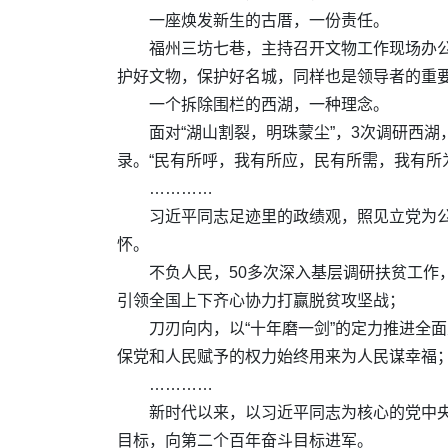
一座焕发新生的古厝，一份责任。
福州三坊七巷，主持召开文物工作现场办
护好文物，保护好名城，同样也是领导者的重要
一个拆除围栏的西湖，一种理念。
面对“湖山割裂，明珠蒙尘”，3次调研西
录。“民有所呼，我有所应，民有所需，我有所
…………
习近平同志足迹里的政绩观，照见立党为
怀。
不负人民，50多次深入基层调研扶贫工作
引领全国上下齐心协力打赢脱贫攻坚战；
刀刃向内，以“十年磨一剑”的定力推进全
保党和人民赋予的权力始终用来为人民谋幸福
…………
新时代以来，以习近平同志为核心的党中
目标，向第二个百年奋斗目标进军。