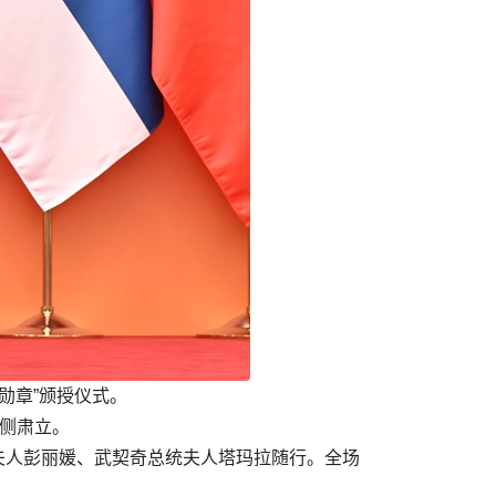
勋章”颁授仪式。
两侧肃立。
夫人彭丽媛、武契奇总统夫人塔玛拉随行。全场