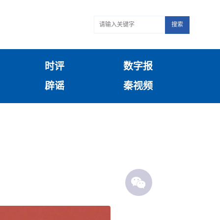
搜索
时评
数字报
辟谣
秦视频