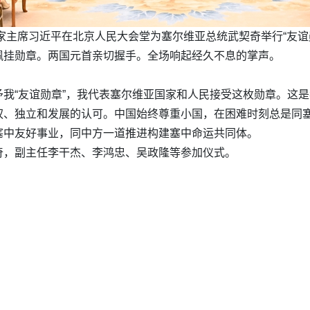
国家主席习近平在北京人民大会堂为塞尔维亚总统武契奇举行“友谊
佩挂勋章。两国元首亲切握手。全场响起经久不息的掌声。
我“友谊勋章”，我代表塞尔维亚国家和人民接受这枚勋章。这
权、独立和发展的认可。中国始终尊重小国，在困难时刻总是同
塞中友好事业，同中方一道推进构建塞中命运共同体。
奇，副主任李干杰、李鸿忠、吴政隆等参加仪式。