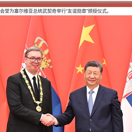
大会堂为塞尔维亚总统武契奇举行“友谊勋章”颁授仪式。