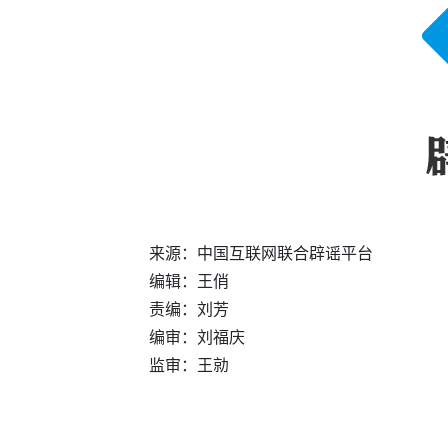
来源：中国互联网联合辟谣平台
编辑：王俏
责编：刘芳
编审：刘福庆
监审：王勍