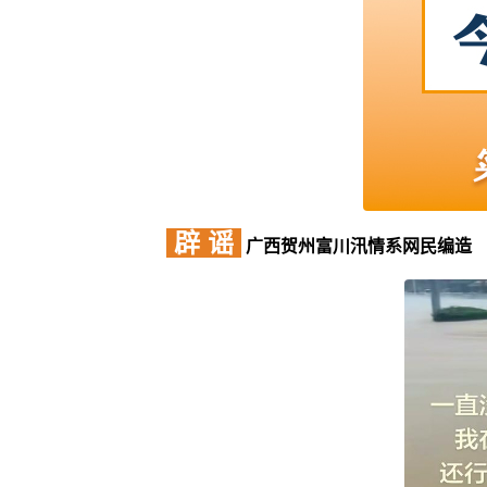
辟 谣
广西贺州富川汛情系网民编造