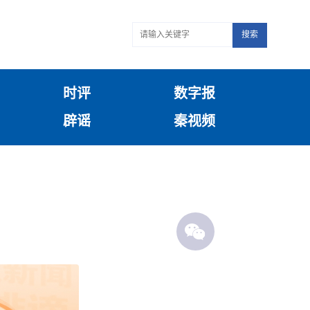
搜索
时评
数字报
辟谣
秦视频