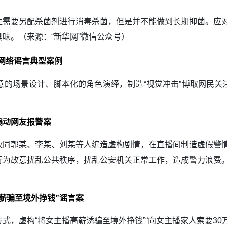
要另配杀菌剂进行消毒杀菌，但是并不能做到长期抑菌。应对
味。（来源：“新华网”微信公众号）
网络谣言典型案例
意的场景设计、脚本化的角色演绎，制造“视觉冲击”博取网民关
煽动网友报警案
郭某、李某、刘某等人编造虚构剧情，在直播间制造虚假警情
行为故意扰乱公共秩序，扰乱公安机关正常工作，造成警力浪费
薪骗至境外挣钱”谣言案
虚构“将女主播高薪诱骗至境外挣钱”“向女主播家人索要30万