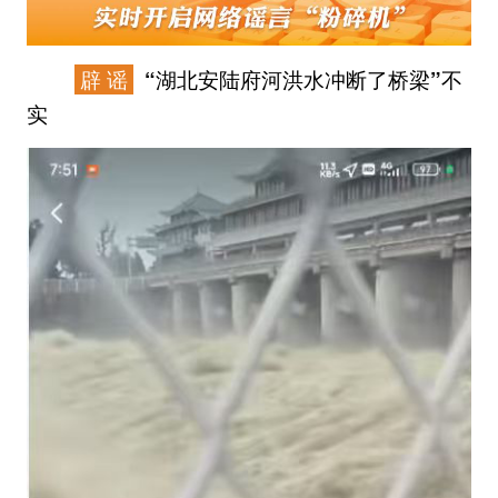
辟 谣
“湖北安陆府河洪水冲断了桥梁”不
实