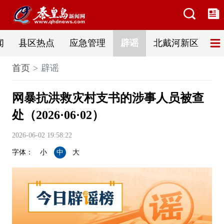
闻
县区热点
应急管理
辟谣
北戴河新区
首页
辟谣
网暴抗洪救灾村支书的涉事人员被查
处（2026·06·02）
2026-06-02 19:58:22
字体：
小
中
大