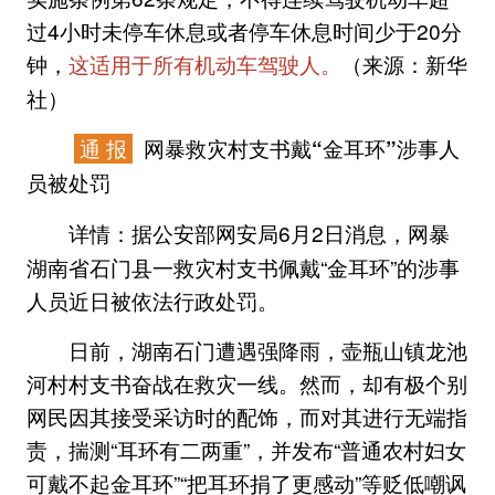
过4小时未停车休息或者停车休息时间少于20分
钟，
（来源：新华
这适用于所有机动车驾驶人。
社）
通 报
网暴救灾村支书戴“金耳环”涉事人
员被处罚
据公安部网安局6月2日消息，网暴
详情：
湖南省石门县一救灾村支书佩戴“金耳环”的涉事
人员近日被依法行政处罚。
日前，湖南石门遭遇强降雨，壶瓶山镇龙池
河村村支书奋战在救灾一线。然而，却有极个别
网民因其接受采访时的配饰，而对其进行无端指
责，揣测“耳环有二两重”，并发布“普通农村妇女
可戴不起金耳环”“把耳环捐了更感动”等贬低嘲讽