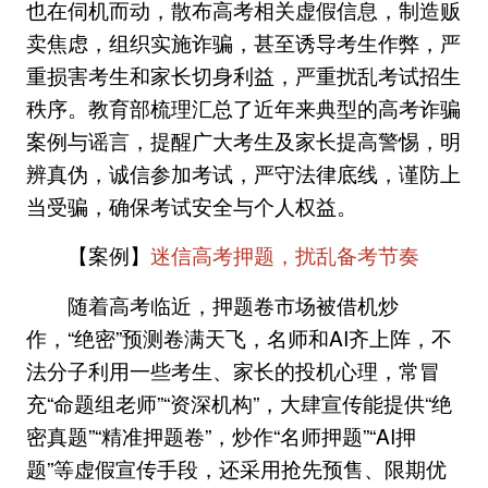
也在伺机而动，散布高考相关虚假信息，制造贩
卖焦虑，组织实施诈骗，甚至诱导考生作弊，严
重损害考生和家长切身利益，严重扰乱考试招生
秩序。教育部梳理汇总了近年来典型的高考诈骗
案例与谣言，提醒广大考生及家长提高警惕，明
辨真伪，诚信参加考试，严守法律底线，谨防上
当受骗，确保考试安全与个人权益。
【案例】
迷信高考押题，扰乱备考节奏
随着高考临近，押题卷市场被借机炒
作，“绝密”预测卷满天飞，名师和AI齐上阵，不
法分子利用一些考生、家长的投机心理，常冒
充“命题组老师”“资深机构”，大肆宣传能提供“绝
密真题”“精准押题卷”，炒作“名师押题”“AI押
题”等虚假宣传手段，还采用抢先预售、限期优