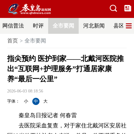
网信普法
时评
全市要闻
河北新闻
县区热
首页
全市要闻
指尖预约 医护到家——北戴河医院推
出“互联网+护理服务”打通居家康
养“最后一公里”
2026-06-03 08:18:56
字体：
小
中
大
秦皇岛日报记者 何春雷
去医院采血复查，对于家住北戴河区安居社