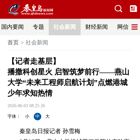
国内要闻
专题
社会新闻
财经新闻
网信普法
首页
社会新闻
【记者走基层】
播撒科创星火 启智筑梦前行——燕山
大学“未来工程师启航计划”点燃港城
少年求知热情
2026-06-03 08:25:26
字体：
小
中
大
秦皇岛日报记者 孙雪梅