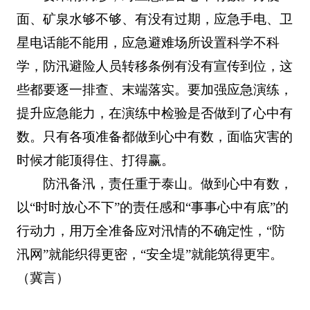
面、矿泉水够不够、有没有过期，应急手电、卫
星电话能不能用，应急避难场所设置科学不科
学，防汛避险人员转移条例有没有宣传到位，这
些都要逐一排查、末端落实。要加强应急演练，
提升应急能力，在演练中检验是否做到了心中有
数。只有各项准备都做到心中有数，面临灾害的
时候才能顶得住、打得赢。
防汛备汛，责任重于泰山。做到心中有数，
以“时时放心不下”的责任感和“事事心中有底”的
行动力，用万全准备应对汛情的不确定性，“防
汛网”就能织得更密，“安全堤”就能筑得更牢。
（冀言）