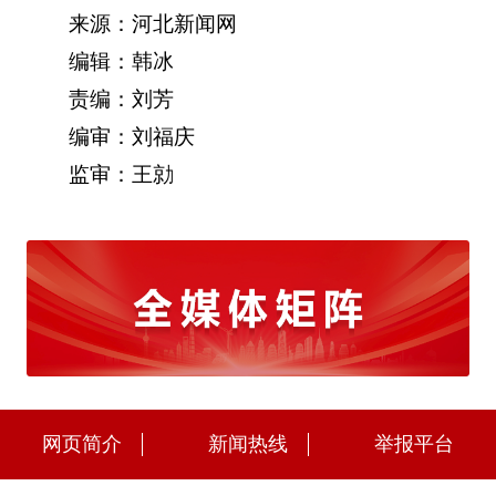
来源：河北新闻网
编辑：韩冰
责编：刘芳
编审：刘福庆
监审：王勍
网页简介
新闻热线
举报平台