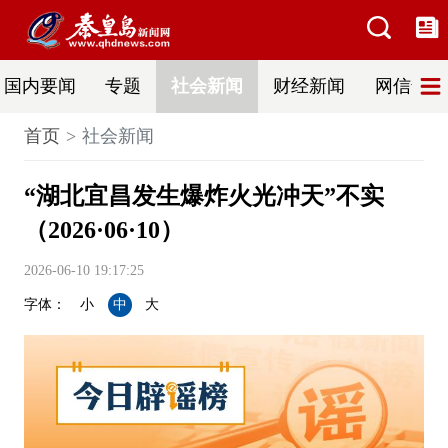
国内要闻
专题
社会新闻
财经新闻
网信普法
首页
社会新闻
“湖北宜昌发生爆炸火光冲天”不实
（2026·06·10）
2026-06-10 19:17:25
字体：
小
中
大