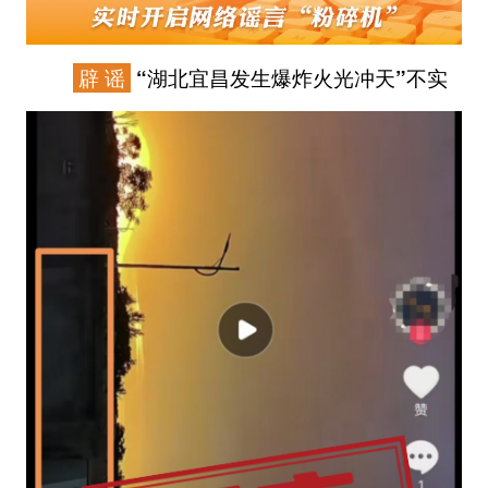
辟 谣
“湖北宜昌发生爆炸火光冲天”不实