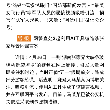
号“洺锋”“疯惨”AI制作“国防部新闻发言人”“最美
女飞行员”等军队人员的恶搞视频吸粉引流，损
害军队军人形象。（来源：“网信中国”微信公众
号）
通 报
网警查处2起利用AI工具编造涉张
家界景区谣言案
4月26日，一则“湖南张家界大峡谷玻
详情：
璃桥断裂垮塌”的视频在网上流传，引发大量网
民关注和讨论，当时正值“五一”假期前夕，造成
部分游客恐慌。后查明，嫌疑人马某某为博取关
注、吸粉引流，使用AI工具生成了该谣言视频，
并在互联网平台发布。目前，马某某已被公安机
关依法采取刑事强制措施。