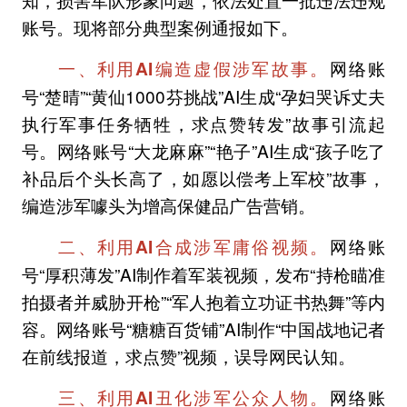
账号。现将部分典型案例通报如下。
网络账
一、利用AI编造虚假涉军故事。
号“楚晴”“黄仙1000芬挑战”AI生成“孕妇哭诉丈夫
执行军事任务牺牲，求点赞转发”故事引流起
号。网络账号“大龙麻麻”“艳子”AI生成“孩子吃了
补品后个头长高了，如愿以偿考上军校”故事，
编造涉军噱头为增高保健品广告营销。
网络账
二、利用AI合成涉军庸俗视频。
号“厚积薄发”AI制作着军装视频，发布“持枪瞄准
拍摄者并威胁开枪”“军人抱着立功证书热舞”等内
容。网络账号“糖糖百货铺”AI制作“中国战地记者
在前线报道，求点赞”视频，误导网民认知。
网络账
三、利用AI丑化涉军公众人物。