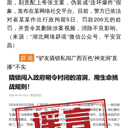
面，刻意配上夸张文案，伪装成“连环爆炸”假
象，发布在某网络社交平台。目前，警方已依法
对崔某某作出行政拘留5日、罚款200元的处
罚，并责令其删除涉案视频，消除不良影响。
（来源：“湖北网络辟谣”微信公众号、平安宜
昌）
辟 谣
“驴友撬锁私闯广西百色‘神龙洞’直
播”不实