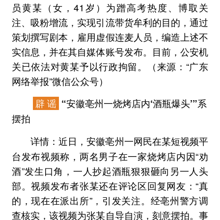
员黄某（女，41岁）为蹭高考热度、博取关
注、吸粉增流，实现引流带货牟利的目的，通过
策划撰写剧本，雇用虚假连麦人员，编造上述不
实信息，并在其自媒体账号发布。目前，公安机
关已依法对黄某予以行政拘留。（来源：“广东
网络举报”微信公众号）
辟 谣
“安徽亳州一烧烤店内‘酒瓶爆头’”系
摆拍
近日，安徽亳州一网民在某短视频平
详情：
台发布视频称，两名男子在一家烧烤店内因“劝
酒”发生口角，一人抄起酒瓶狠狠砸向另一人头
部。视频发布者张某还在评论区回复网友：“真
的，现在在派出所”，引发关注。经亳州警方调
查核实，该视频为张某自导自演，刻意摆拍。事