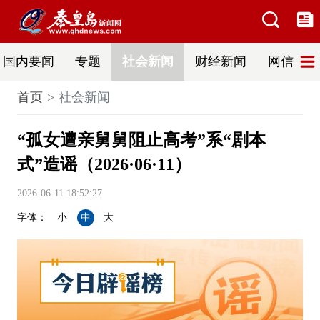
国内要闻
专题
社会新闻
财经新闻
网信普法
首页
社会新闻
“孤女遭亲舅舅阻止高考”系“剧本
式”造谣（2026·06·11）
2026-06-11 18:52:27
字体：
小
中
大