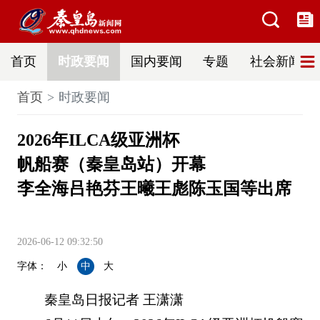
首页
时政要闻
国内要闻
专题
社会新闻
首页
时政要闻
2026年ILCA级亚洲杯
帆船赛（秦皇岛站）开幕
李全海吕艳芬王曦王彪陈玉国等出席
2026-06-12 09:32:50
字体：
小
中
大
秦皇岛日报记者 王潇潇